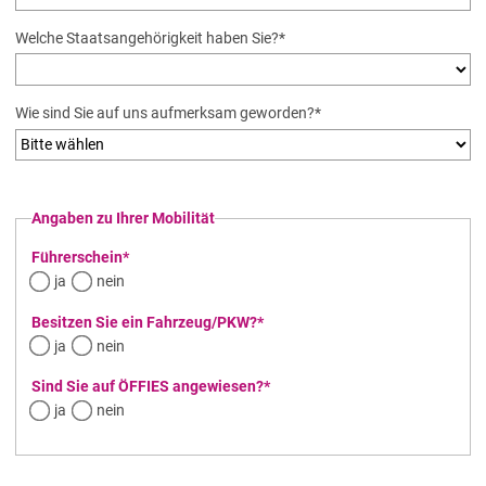
Pflichtfeld
Welche Staatsangehörigkeit haben Sie?
*
Pflichtfeld
Wie sind Sie auf uns aufmerksam geworden?
*
Angaben zu Ihrer Mobilität
Pflichtfeld
Führerschein
*
ja
nein
Pflichtfeld
Besitzen Sie ein Fahrzeug/PKW?
*
ja
nein
Pflichtfeld
Sind Sie auf ÖFFIES angewiesen?
*
ja
nein