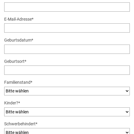
E-Mail-Adresse
*
Geburtsdatum
*
Geburtsort
*
Pflichtfeld
Familienstand
*
Pflichtfeld
Kinder?
*
Pflichtfeld
Schwerbehindert
*