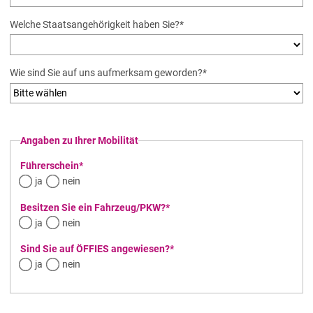
Pflichtfeld
Welche Staatsangehörigkeit haben Sie?
*
Pflichtfeld
Wie sind Sie auf uns aufmerksam geworden?
*
Angaben zu Ihrer Mobilität
Pflichtfeld
Führerschein
*
ja
nein
Pflichtfeld
Besitzen Sie ein Fahrzeug/PKW?
*
ja
nein
Pflichtfeld
Sind Sie auf ÖFFIES angewiesen?
*
ja
nein