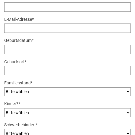
E-Mail-Adresse
*
Geburtsdatum
*
Geburtsort
*
Pflichtfeld
Familienstand
*
Pflichtfeld
Kinder?
*
Pflichtfeld
Schwerbehindert
*