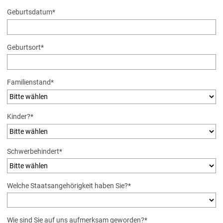
Geburtsdatum
*
Geburtsort
*
Pflichtfeld
Familienstand
*
Pflichtfeld
Kinder?
*
Pflichtfeld
Schwerbehindert
*
Pflichtfeld
Welche Staatsangehörigkeit haben Sie?
*
Pflichtfeld
Wie sind Sie auf uns aufmerksam geworden?
*