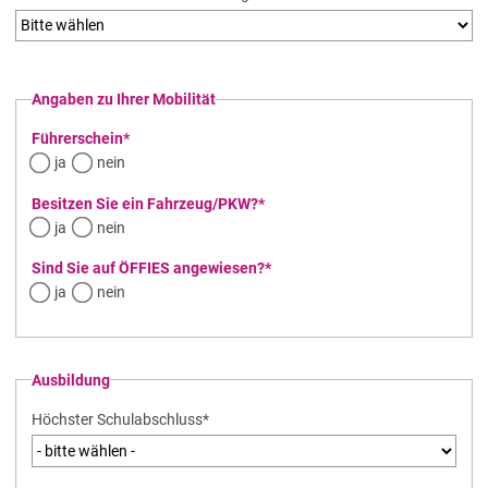
Angaben zu Ihrer Mobilität
Pflichtfeld
Führerschein
*
ja
nein
Pflichtfeld
Besitzen Sie ein Fahrzeug/PKW?
*
ja
nein
Pflichtfeld
Sind Sie auf ÖFFIES angewiesen?
*
ja
nein
Ausbildung
Pflichtfeld
Höchster Schulabschluss
*