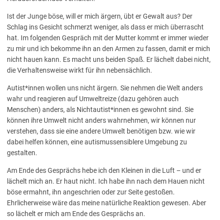
Ist der Junge böse, will er mich ärgern, übt er Gewalt aus? Der
Schlag ins Gesicht schmerzt weniger, als dass er mich überrascht
hat. Im folgenden Gespräch mit der Mutter kommt er immer wieder
zu mir und ich bekomme ihn an den Armen zu fassen, damit er mich
nicht hauen kann. Es macht uns beiden Spaß. Er lächelt dabei nicht,
die Verhaltensweise wirkt für ihn nebensächlich.
Autist*innen wollen uns nicht ärgern. Sie nehmen die Welt anders
wahr und reagieren auf Umweltreize (dazu gehören auch
Menschen) anders, als Nichtautist*innen es gewohnt sind. Sie
können ihre Umwelt nicht anders wahrnehmen, wir können nur
verstehen, dass sie eine andere Umwelt benötigen bzw. wie wir
dabei helfen können, eine autismussensiblere Umgebung zu
gestalten.
Am Ende des Gesprächs hebe ich den Kleinen in die Luft – und er
lächelt mich an. Er haut nicht. Ich habe ihn nach dem Hauen nicht
böse ermahnt, ihn angeschrien oder zur Seite gestoßen.
Ehrlicherweise wäre das meine natürliche Reaktion gewesen. Aber
so lächelt er mich am Ende des Gesprächs an.